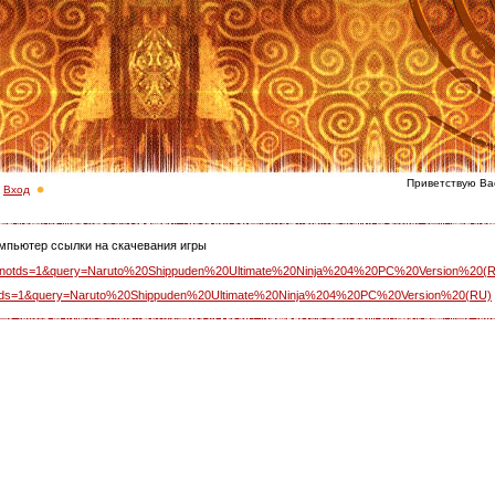
Приветствую Ва
Вход
омпьютер ссылки на скачевания игры
s.php?notds=1&query=Naruto%20Shippuden%20Ultimate%20Ninja%204%20PC%20Version%20(
php?notds=1&query=Naruto%20Shippuden%20Ultimate%20Ninja%204%20PC%20Version%20(RU)