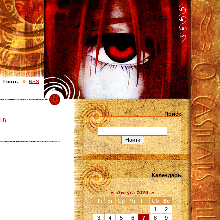
с
Гость
RSS
Поиск
RU)
Календарь
«
Август 2026
»
Пн
Вт
Ср
Чт
Пт
Сб
Вс
1
2
3
4
5
6
7
8
9